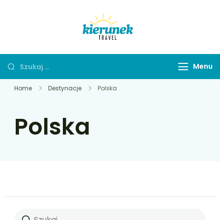
Skip
to
Kierunek Travel
content
Wybierz swój kierunek
Szukaj:
Menu
Home
Destynacje
Polska
Polska